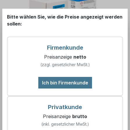
Bitte wählen Sie, wie die Preise angezeigt werden
sollen:
Preis auf Anfrage
Firmenkunde
Preisanzeige
netto
(zzgl. gesetzlicher MwSt.)
Jetzt anfragen
Ich bin Firmenkunde
Zum Merkzettel hinzufügen
Artikelnummer:
155177
Privatkunde
EAN:
4260682384577
Preisanzeige
brutto
Messparameter:
Carbonathärte
(inkl. gesetzlicher MwSt.)