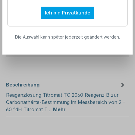
Messbereich:
2–60 °dH
Ich bin Privatkunde
Einsatzbereich:
Titromat KH
Unser Kommentar:
Hierbei handelt es sich um
Die Auswahl kann später jederzeit geändert werden.
Gefahrgut. Bitte unbedingt das
Sicherheitsdatenblatt beachten!
Beschreibung
Reagenzlösung Titromat TC 2060 Reagenz B zur
Carbonathärte-Bestimmung im Messbereich von 2 –
60 °dH Titromat T…
Mehr