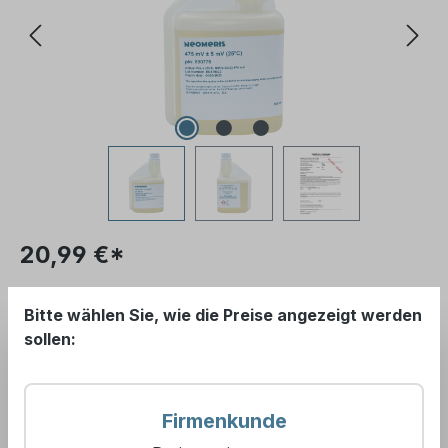
20,99 €*
Bitte melden Sie sich an, um Ihre Konditionen zu
Bitte wählen Sie, wie die Preise angezeigt werden
erhalten.
sollen:
Preise exkl. MwSt. zzgl.
Brutto-Preise anzeigen
Versandkosten
.
(inkl. MwSt.)
Firmenkunde