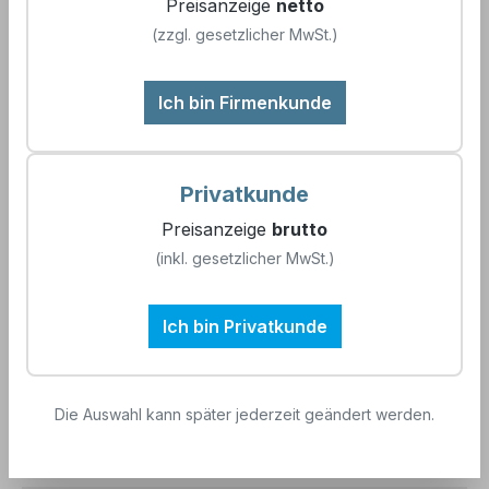
Preisanzeige
netto
Sofort verfügbar, Lieferzeit: 1-2 Tage
(zzgl. gesetzlicher MwSt.)
auswählen
Redox Puffer
Ich bin Firmenkunde
200 mV (±5mV @25°C)
475 mV (±5mV @25°C)
650 mV (±5mV @25°C)
Privatkunde
auswählen
Flaschengröße
Preisanzeige
brutto
70 ml
250 ml
500 ml
(inkl. gesetzlicher MwSt.)
Produkt Anzahl: Gib den gewünschten We
In den Warenkorb
Ich bin Privatkunde
Zum Merkzettel hinzufügen
Artikelnummer:
890775
Die Auswahl kann später jederzeit geändert werden.
EAN:
4260682381439