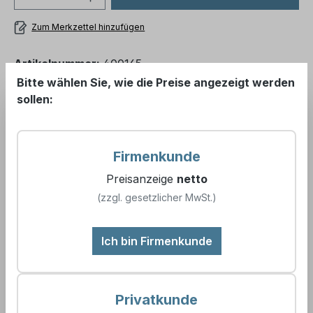
Zum Merkzettel hinzufügen
Artikelnummer:
400165
Bitte wählen Sie, wie die Preise angezeigt werden
EAN:
4260682385239
sollen:
Einsatzbereich:
Testbesteck für die Bestimmung des
Polyamin-Gehalts in Kreislaufwasser.
Produktspezifische Anpassung der Titrationslösung,
Firmenkunde
komplett mit allen Reagenzien und Zubehör.
Preisanzeige
netto
(zzgl. gesetzlicher MwSt.)
Angebot als PDF
(Anmelden für Angebot)
Ich bin Firmenkunde
Die eingegebene Stückzahl wird bei der Erstellung des
Angebots berücksichtigt.
Privatkunde