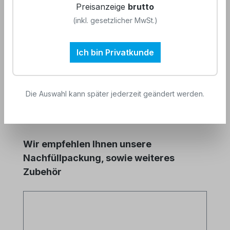
Preisanzeige
brutto
Beschreibung
(inkl. gesetzlicher MwSt.)
Das CCOH Polyamine-Testbesteck dient zur
Bestimmung der Polyamin-Konzentration im
Ich bin Privatkunde
Kreislaufwasser. Bei dem Polyami…
Mehr
Die Auswahl kann später jederzeit geändert werden.
Produktgalerie überspringen
Wir empfehlen Ihnen unsere
Nachfüllpackung, sowie weiteres
Zubehör